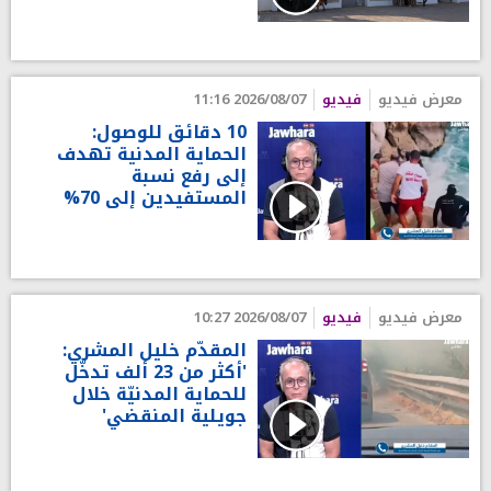
معرض فيديو
فيديو
2026/08/07 11:16
10 دقائق للوصول:
الحماية المدنية تهدف
إلى رفع نسبة
المستفيدين إلى 70%
معرض فيديو
فيديو
2026/08/07 10:27
المقدّم خليل المشري:
'أكثر من 23 ألف تدخّل
للحماية المدنيّة خلال
جويلية المنقضي'