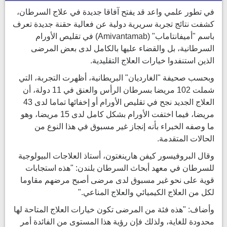
في تطور علمي واعد قد يفتح آفاقا جديدة في علاج السرطان،
كشفت نتائج تجربة سريرية دولية عن فعالية حقنة جديدة تعرف
باسم "أميفانتاماب" (Amivantamab) في تقليص الأورام
السرطانية، بل والقضاء عليها بالكامل لدى بعض المرضى
الذين استنفدوا خيارات العلاج التقليدية.
وبحسب صحيفة "الغارديان" البريطانية، أظهرت التجربة، التي
شملت 102 مريضا بسرطان الرأس والعنق في 11 دولة، أن
العلاج الجديد نجح في تقليص الأورام أو إخفائها تماما لدى 43
مريضا، فيما اختفت الأورام بشكل كامل لدى 15 مريضا، وهو
ما وصفه الخبراء بأنه إنجاز غير مسبوق في هذا النوع من
الحالات المتقدمة.
وقال البروفيسور كيفن هارينغتون، أستاذ العلاجات البيولوجية
للسرطان في معهد أبحاث السرطان بلندن: "هذه استجابات
قوية على نحو غير مسبوق لدى مرضى أصبح مرضهم مقاوما
لكل من العلاج الكيميائي والعلاج المناعي."
وأضاف: "هذه فئة من المرضى تكون خيارات العلاج المتاحة لها
محدودة للغاية، ولذلك فإن رؤية هذا المستوى من الفائدة أمر