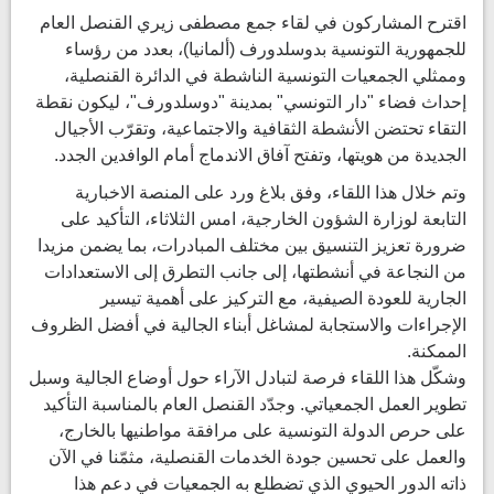
اقترح المشاركون في لقاء جمع مصطفى زيري القنصل العام
للجمهورية التونسية بدوسلدورف (ألمانيا)، بعدد من رؤساء
وممثلي الجمعيات التونسية الناشطة في الدائرة القنصلية،
إحداث فضاء "دار التونسي" بمدينة "دوسلدورف"، ليكون نقطة
التقاء تحتضن الأنشطة الثقافية والاجتماعية، وتقرّب الأجيال
الجديدة من هويتها، وتفتح آفاق الاندماج أمام الوافدين الجدد.
وتم خلال هذا اللقاء، وفق بلاغ ورد على المنصة الاخبارية
التابعة لوزارة الشؤون الخارجية، امس الثلاثاء، التأكيد على
ضرورة تعزيز التنسيق بين مختلف المبادرات، بما يضمن مزيدا
من النجاعة في أنشطتها، إلى جانب التطرق إلى الاستعدادات
الجارية للعودة الصيفية، مع التركيز على أهمية تيسير
الإجراءات والاستجابة لمشاغل أبناء الجالية في أفضل الظروف
الممكنة.
وشكّل هذا اللقاء فرصة لتبادل الآراء حول أوضاع الجالية وسبل
تطوير العمل الجمعياتي. وجدّد القنصل العام بالمناسبة التأكيد
على حرص الدولة التونسية على مرافقة مواطنيها بالخارج،
والعمل على تحسين جودة الخدمات القنصلية، مثمّنا في الآن
ذاته الدور الحيوي الذي تضطلع به الجمعيات في دعم هذا