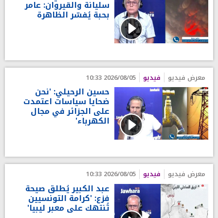
سليانة والقيروان: عامر
بحبة يُفسّر الظاهرة
معرض فيديو
فيديو
2026/08/05 10:33
حسين الرحيلي: 'نحن
ضحايا سياسات اعتمدت
على الجزائر في مجال
الكهرباء'
معرض فيديو
فيديو
2026/08/05 10:33
عبد الكبير يُطلق صيحة
فزع: 'كرامة التونسيين
تُنتهك على معبر ليبيا'