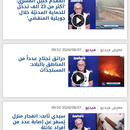
المقدّم خليل المشري:
'أكثر من 23 ألف تدخّل
للحماية المدنيّة خلال
جويلية المنقضي'
معرض فيديو
فيديو
2026/08/07 09:52
حرائق تجتاح عدداً من
المناطق بالبلاد:
المستجدّات
معرض فيديو
فيديو
2026/08/07 09:50
سيدي ثابت: انفجار منزل
يُسفر عن إصابة عدد من
أفراد عائلة