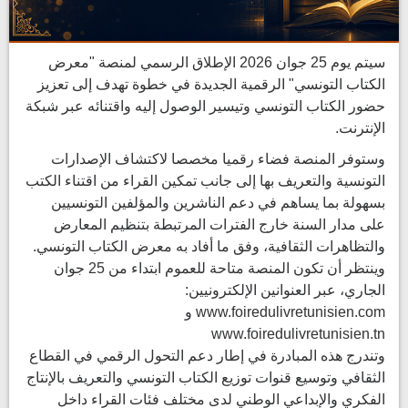
سيتم يوم 25 جوان 2026 الإطلاق الرسمي لمنصة "معرض
الكتاب التونسي" الرقمية الجديدة في خطوة تهدف إلى تعزيز
حضور الكتاب التونسي وتيسير الوصول إليه واقتنائه عبر شبكة
الإنترنت.
وستوفر المنصة فضاء رقميا مخصصا لاكتشاف الإصدارات
التونسية والتعريف بها إلى جانب تمكين القراء من اقتناء الكتب
بسهولة بما يساهم في دعم الناشرين والمؤلفين التونسيين
على مدار السنة خارج الفترات المرتبطة بتنظيم المعارض
والتظاهرات الثقافية، وفق ما أفاد به معرض الكتاب التونسي.
وينتظر أن تكون المنصة متاحة للعموم ابتداء من 25 جوان
الجاري، عبر العنوانين الإلكترونيين:
www.foiredulivretunisien.com و
www.foiredulivretunisien.tn
وتندرج هذه المبادرة في إطار دعم التحول الرقمي في القطاع
الثقافي وتوسيع قنوات توزيع الكتاب التونسي والتعريف بالإنتاج
الفكري والإبداعي الوطني لدى مختلف فئات القراء داخل