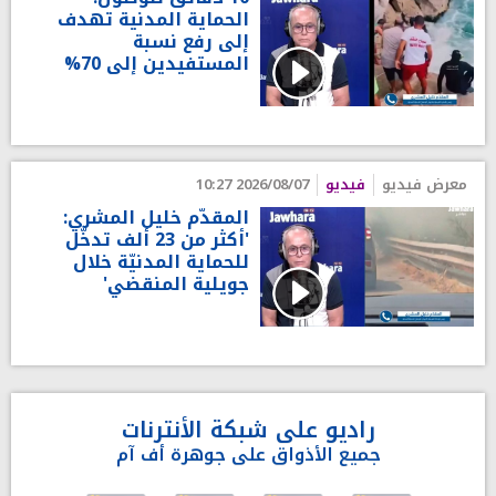
الحماية المدنية تهدف
إلى رفع نسبة
المستفيدين إلى 70%
معرض فيديو
فيديو
2026/08/07 10:27
المقدّم خليل المشري:
'أكثر من 23 ألف تدخّل
للحماية المدنيّة خلال
جويلية المنقضي'
راديو على شبكة الأنترنات
جميع الأذواق على جوهرة أف آم