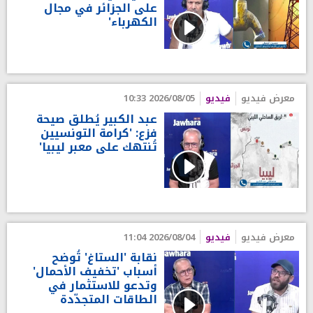
على الجزائر في مجال
الكهرباء'
معرض فيديو
فيديو
2026/08/05 10:33
عبد الكبير يُطلق صيحة
فزع: 'كرامة التونسيين
تُنتهك على معبر ليبيا'
معرض فيديو
فيديو
2026/08/04 11:04
نقابة 'الستاغ' تُوضح
أسباب 'تخفيف الأحمال'
وتدعو للاستثمار في
الطاقات المتجدّدة