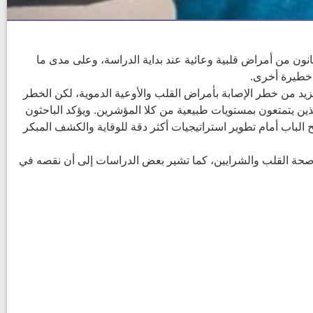
UK Bioba)، ولم يكن الأشخاص الذين درست حالاتهم يعانون من أمراض قلبية وعائية عند بداية الدراسة، وعلى مدى ما
لنتائج أن بعض العوامل، مثل ارتفاع مستوى الدهون الثلاثية والغلوكوز (مؤشر مقاومة الأنسولين) وانخفاض مستوى فيتامين D ، تزيد من خطر الإصابة بأمراض القلب والأوعية الدموية، لكن الخطر
مالية الإصابة بالمضاعفات لدى هؤلاء المشاركين أعلى بنسبة 26% مقارنة بالأشخاص الذين يتمتعون بمستويات طبيعية من كلا المؤشرين. ويؤكد الباحثون
لتي توصلوا إليها قد تفتح الباب أمام تطوير استراتيجيات أكثر دقة للوقاية والكشف المبكر
لعصبي وصحة القلب والشرايين، كما تشير بعض الدراسات إلى أن نقصه في