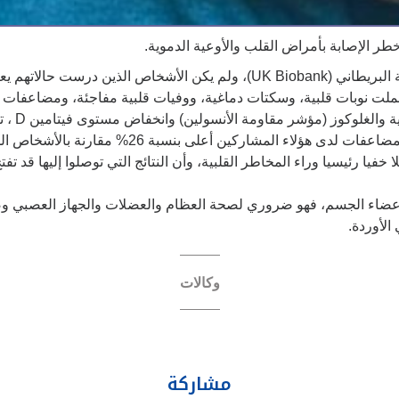
قام الباحثون بتحليل بيانات 335 ألف شخص من بنك البيانات الحيوية البريطاني (nk
وأظهرت ا
الأكبر يبرز عند اجتماع العاملين معا: حيث كانت احت
ضطرابات الأيضية ونقص فيتامين D قد يكون عاملا خفيا رئيسيا وراء المخاطر القلبية، وأن النتائج ا
 على العديد من أعضاء الجسم، فهو ضروري لصحة العظام والعضلات والجهاز ا
الأوردة.
وكالات
مشاركة