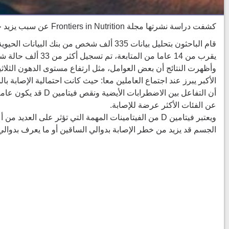
كشفت دراسة نشرتها مجلة Frontiers in Nutrition عن سبب يزيد خطر الإصابة بأمراض القلب والأوعية الدموية.
يقرب من 14 عاما من المتابعة، تم تسجيل أكثر من 33 ألف حالة شملت نوبات قلبية، وسكتات دماغية، ووفيات قلبية مفاجئة، ومضاعفات خطيرة أخرى.
أن التفاعل بين الا
عن الفئات الأكثر عرضة للإصابة.
ويعتبر فيتامين D من الفيتامينات المهمة التي تؤثر
الجسم قد يزيد من خطر الإصابة بدوالي الساقين أو ما يعرف بدوالي 