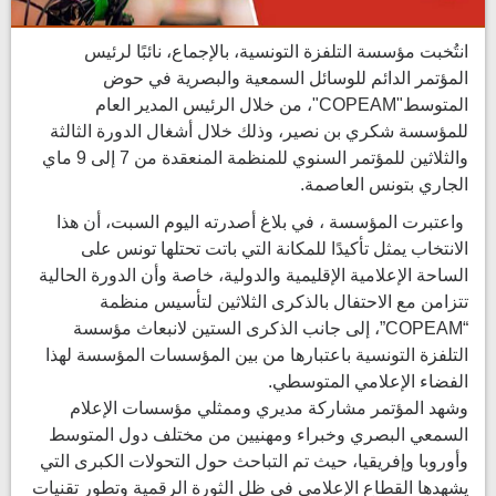
انتُخبت مؤسسة التلفزة التونسية، بالإجماع، نائبًا لرئيس
المؤتمر الدائم للوسائل السمعية والبصرية في حوض
المتوسط"COPEAM"، من خلال الرئيس المدير العام
للمؤسسة شكري بن نصير، وذلك خلال أشغال الدورة الثالثة
والثلاثين للمؤتمر السنوي للمنظمة المنعقدة من 7 إلى 9 ماي
الجاري بتونس العاصمة.
واعتبرت المؤسسة ، في بلاغ أصدرته اليوم السبت، أن هذا
الانتخاب يمثل تأكيدًا للمكانة التي باتت تحتلها تونس على
الساحة الإعلامية الإقليمية والدولية، خاصة وأن الدورة الحالية
تتزامن مع الاحتفال بالذكرى الثلاثين لتأسيس منظمة
“COPEAM”، إلى جانب الذكرى الستين لانبعاث مؤسسة
التلفزة التونسية باعتبارها من بين المؤسسات المؤسسة لهذا
الفضاء الإعلامي المتوسطي.
وشهد المؤتمر مشاركة مديري وممثلي مؤسسات الإعلام
السمعي البصري وخبراء ومهنيين من مختلف دول المتوسط
وأوروبا وإفريقيا، حيث تم التباحث حول التحولات الكبرى التي
يشهدها القطاع الإعلامي في ظل الثورة الرقمية وتطور تقنيات