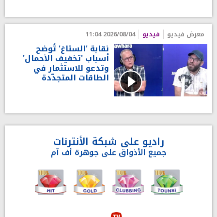
معرض فيديو
فيديو
2026/08/04 11:04
نقابة 'الستاغ' تُوضح
أسباب 'تخفيف الأحمال'
وتدعو للاستثمار في
الطاقات المتجدّدة
راديو على شبكة الأنترنات
جميع الأذواق على جوهرة أف آم