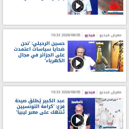
معرض فيديو
فيديو
2026/08/05 10:33
حسين الرحيلي: 'نحن
ضحايا سياسات اعتمدت
على الجزائر في مجال
الكهرباء'
معرض فيديو
فيديو
2026/08/05 10:33
عبد الكبير يُطلق صيحة
فزع: 'كرامة التونسيين
تُنتهك على معبر ليبيا'