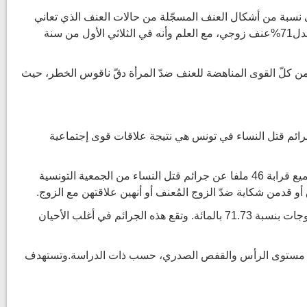
لى نسبة من أشكال العنف المسجّلة من حالات العنف الذي تعاني
منه النساء حيث تلقى الخط الأخضر 1899 خلال الثلاثي الأول من سنة 2023 /921 حالة عنف منها 654 حالة القائم بالعنف هو الزوج أي بمعدل71%عنف زوجي، مع العلم وأنه في الثلاثي الأول من سنة
من كلّ القوى المناهضة للعنف ضدّ المرأة دقّ ناقوس الخطر، حيث
جرائم قتل النساء في تونس هي نتيجة علاقات قوى إجتماعية
وأظهرت الدراسة المموّلة من الإتحاد الأوروبي في إطار " برنامج آمنة : من أجل إجابة شاملة"، للعنف المبني على النوع الإجتماعي"، بعد تجميع قرابة 46 ملفا عن جرائم قتل النساء من الجمعية التونسية
وتمس هذه الجرائم بالخصوص حسب نتائج التحليل النفسي الإجتماعي للملفات، النساء الشابات اللاتي تترواح أعمارهن بين 19 و 30 والمتزوجات بنسبة 71.73 بالمائة. وتقع هذه الجرائم في أغلب الأحيان
أن يتجاوز عدد الطعنات 20 طعنة في جسم الضحية بالخصوص في مستوى الرأس والقفص الصدري، حسب ذات الدراسة.وتستهدف