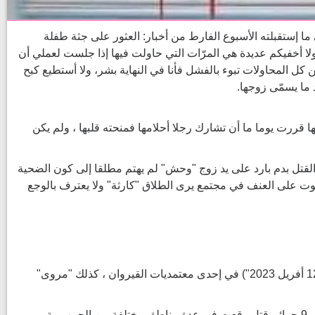
 ما إستقبلته الأسبوع الفارط من أخبار: العثور على جثة طفلة
ولا أخفيكم عديدة هي المرّات التي حاولت فيها إذا جلست لعملي أن
 كل المحاولات تبوء بالفشل فأنا في النهاية بشر، ولا أستطيع كبح
 ما يسمّى زوجها.
ها قررت يوما ما أن تشارك رجلا أحلامها فمنحته قلبها ، ولم يكن
لقتل بدم بارد على يد زوج "وحش" لم يهتم مطلقا إلى كون الضحية
وت على العنف في مجتمع يرى الطلاق "كارثة" ولا يعترف بالوجع
جريمة القتل التي راحت ضحيتها "صابرين" ليست الوحيدة ، ف"سعاد" التي تبلغ من العمر 43 عامًا هي الأخرى ماتت خنقًا على يد زوجها ( 12 أفريل 2023") في إحدى معتمديات القيروان ، كذلك "مروى"
وقد نشرت جمعية أصوات نساء ، بيانات لعدد جرائم قتل النساء في تونس منذ مستهلّ السنة الحالية 2023 وإلى غاية 15 من أفريل الفارط، 9 جرائم قتل وقعت في عدة مناطق مختلفة من الجمهورية ،