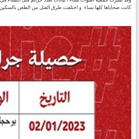
كانت ضحاياها كلها نساء و اختلفت طرق القتل من الطعن بالسكين، إل