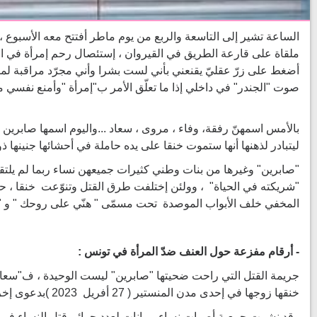
الساعة تشير إلى التاسعة والربع من يوم ماطر أفتتح معه الأسبوع ، 
ملقاة على قارعة الطريق في القيروان ، إستئصال رحم إمرأة في الكا
أضغط على زرّ عقليّ يقنعني بأني لست بشرا وأني مجرّد مراقبة لما ي
صوت "الجندر" في داخلي إذا ما تعلّق الأمر ب"إمرأة "وأمنع نفسي م
بالأمس اسمهنّ رفقة، وفاء ، مروى ، سعاد ...واليوم اسمها صابرين ، 
ليتبادر لذهنها أنها ستموت خنقا على يده حاملة في أحشائها جنينها ذو الخم
"صابرين" وغيرها من بنات وطني كثيرات جميعهن نساء ربما لم يلتق
"شريكته في الحياة" ، وولئن إختلفت طرق القتل وتنوّعت خنقا ، ح
المخفي خلف الأبواب الموصدة تحت مسمّى " هنّي على روحك " و " 
- أرقام مفزعة حول العنف ضدّ المرأة في تونس :
خنقها زوجها في إحدى مدن المنستير ( 27 أفريل 2023 )بدعوى إخراج الجنّ وقبلهن رفقة ،وفاء وما بينهنّ مبروكة وغيرهن الكثيرات .