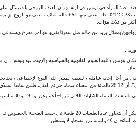
العنف ضدّ المرأة في تونس في ارتفاع وأن العنف الزوجي بات يمثّل أع
اجهنّ بمعدّل يزيد عن حالة قتل شهريّا تقريبا هو أمر مفزع ويستدعي 
رية :
ن بتونس وكلية العلوم القانونية والسياسية والإجتماعية بتونس، أن 
مان.
لاقتهن مع الزوج.
وتكون أداة الجريمة في أغلب الحالات المرصودة، السلاح الأبيض ويمكن 
ضحايا لا يشتغلن.