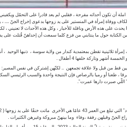
املة أن تكون أحداثه مفرحة ، فقلبي لم يعد قادرا على التحمّل ويكفيني
ف ووفاة إمرأة في المنستير على يد زوجها بدعوى إخراج الجنّ .... ، 
حدث على هذه الأرض وناقلة للأخبار ، وكل هذه الأحداث لا تعنيني ، لكن
ن الكتابة حول ما ينتابني من فزع كلما سمعت أن إحداهنّ قٌتلت على يد
إمرأة ثلاثينية تقطن بمعتمدية كندار من ولاية سوسة ، ذنبها الوحيد ، أن
سة أشهر وتاركة خلفها 4 أطفال .
ين قط من قبل ولا علاقة تجمعهن .. لكنّهن إشتركن في نفس المصير: ا
رقا ، طعنا أو رميا بالرصاص فإن النتيجة واحدة والسبب الرئيسي السك
اللّي صبرت دارها عمرت".