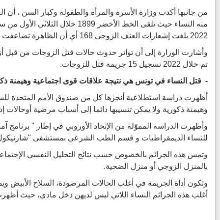
من جانبها أكدت وزارة الأسرة والمرأة والطفولة وكبار السن ، أن 
2022 بلغت إشعارات العنف الزوجي 168 أي أن الظاهرة تضاعفت أكثر من ثلاث مرّات.
وأشارت الوزارة إلى أن تواتر حدوث حالات قتل الزوجات من قبل أزو
تم خلال 2022 تسجيل 15 جريمة قتل للزوجات.
-
قتل النساء في تونس هي نتيجة علاقات قوى اجتماعية وهيمنة ذكو
أظهرت دراسة استطلاعية أنجزها كل من صندوق الأمم المتحدة للسكا
وهيمنة ذكورية ولا يمكن تنسيبها دائما إلى أسباب مرضية أوحالات إد
للنساء الديمقراطيات و قسم الطب الشرعي بمستشفى "شارنيكول"، أن 28.12 بالمائة من النساء ضحايا جرائم القتل، طلبن سابقا الطلاق أو قدمن شكاية ضدّ الزوج المُعنف أو أنهين ع
بالمنزل الزوجي أو منزل الضحية.
أغلب هذه الجرائم النساء اللاتي ليس لديهن دخل مادي، حيث أظهرت النتائج أن 46 بالمائة من ال