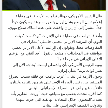
قال الرئيس الأمريكي، دونالد ترامب، الأربعاء، في مقابلة
إعلامية، إن الوضع بشأن إيران يتطور بسرعة وسيكون جيداً
جداً، مشيراً إلى أن إيران وافقت على عدم امتلاك سلاح نووي.
وأضاف ترامب في مقابلة على الإنترنت "بودكاست"، بثت
اليوم، أن المرشد الإيراني مجتبى خامنئي "يشارك في
المفاوضات معنا، ويقولون إن الزعيم الأعلى الإيراني يعطي
موافقته في المحادثات"، مشدداً بالقول: "قد ألتقي مع الزعيم
الأعلى الإيراني في مرحلة ما".
ونوه الرئيس الأمريكي بأن واشنطن ليست "بحاجة الآن إلى
نشر قوات برية" بشأن إيران.
وحول الأزمة في لبنان، أعرب ترامب عن قلقه بسبب الصراع
المستمر بين رئيس الوزراء الإسرائيلي بنيامين نتنياهو ولبنان،
قائلاً إنه غير راض عن الصراع الإسرائيلي اللبناني.
كما أقر بالتحدث بغضب مع نتنياهو، حيث أوردت التقارير بأنه
نعته بـ"المجنون" خلال المحادثة الهاتفية التي جرت بينهما
وتناولت القصف الإسرائيلي على لبنان.