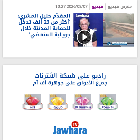
معرض فيديو
فيديو
2026/08/07 10:27
المقدّم خليل المشري:
'أكثر من 23 ألف تدخّل
للحماية المدنيّة خلال
جويلية المنقضي'
راديو على شبكة الأنترنات
جميع الأذواق على جوهرة أف آم