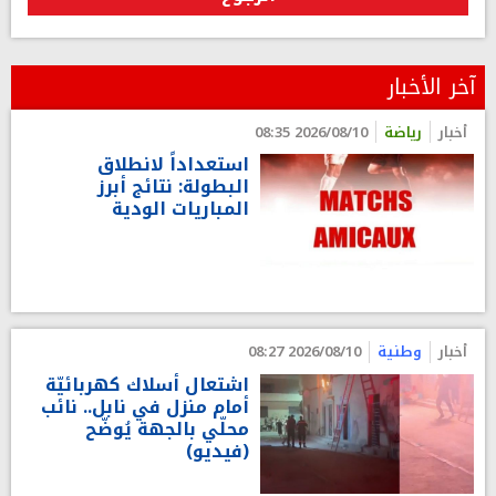
آخر الأخبار
أخبار
رياضة
2026/08/10 08:35
استعداداً لانطلاق
البطولة: نتائج أبرز
المباريات الودية
أخبار
وطنية
2026/08/10 08:27
اشتعال أسلاك كهربائيّة
أمام منزل في نابل.. نائب
محلّي بالجهة يُوضّح
(فيديو)