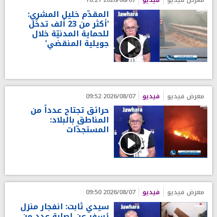
المقدّم خليل المشري:
'أكثر من 23 ألف تدخّل
للحماية المدنيّة خلال
جويلية المنقضي'
معرض فيديو
فيديو
2026/08/07 09:52
حرائق تجتاح عدداً من
المناطق بالبلاد:
المستجدّات
معرض فيديو
فيديو
2026/08/07 09:50
سيدي ثابت: انفجار منزل
يُسفر عن إصابة عدد من