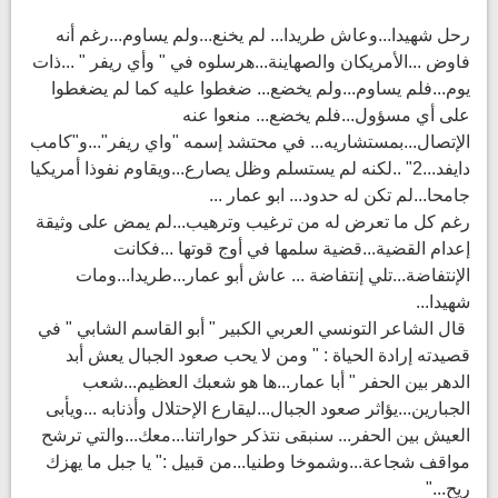
رحل شهيدا...وعاش طريدا... لم يخنع...ولم يساوم...رغم أنه
فاوض ...الأمريكان والصهاينة...هرسلوه في " وأي ريفر " ...ذات
يوم...فلم يساوم...ولم يخضع... ضغطوا عليه كما لم يضغطوا
على أي مسؤول...فلم يخضع... منعوا عنه
الإتصال...بمستشاريه... في محتشد إسمه "واي ريفر"...و"كامب
دايفد...2" ..لكنه لم يستسلم وظل يصارع...ويقاوم نفوذا أمريكيا
جامحا...لم تكن له حدود... ابو عمار ...
رغم كل ما تعرض له من ترغيب وترهيب...لم يمض على وثيقة
إعدام القضية...قضية سلمها في أوج قوتها ...فكانت
الإنتفاضة...تلي إنتفاضة ... عاش أبو عمار...طريدا...ومات
شهيدا...
قال الشاعر التونسي العربي الكبير " أبو القاسم الشابي " في
قصيدته إرادة الحياة : " ومن لا يحب صعود الجبال يعش أبد
الدهر بين الحفر " أبا عمار...ها هو شعبك العظيم...شعب
الجبارين...يؤاثر صعود الجبال...ليقارع الإحتلال وأذنابه ...ويأبى
العيش بين الحفر... سنبقى نتذكر حواراتنا...معك...والتي ترشح
مواقف شجاعة...وشموخا وطنيا...من قبيل :" يا جبل ما يهزك
ريح..."