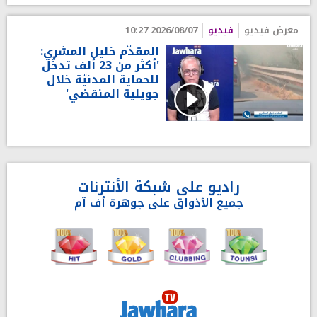
معرض فيديو
فيديو
2026/08/07 10:27
المقدّم خليل المشري:
'أكثر من 23 ألف تدخّل
للحماية المدنيّة خلال
جويلية المنقضي'
راديو على شبكة الأنترنات
جميع الأذواق على جوهرة أف آم