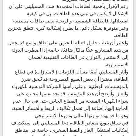
رغم الإقرار بأهمية الطاقات المتجددة، شدد المسيليني على أن
الإشكال لا يكمن في تبني هذه الطاقات، بل في كيفية
استغلالها. فالطاقة الشمسية والريحية تبقى طاقات متقطعة
وغير متوفرة بشكل دائم، ما يطرح إشكالية كبرى تتعلق بتخزين
الطاقة.
واعتبر أن غياب حلول فعالة للتخزين على نطاق واسع قد يجعل
من هذه المشاريع عبئًا ماليًا إضافيًا، خاصة إذا اضطرت الدولة
إلى الاستثمار بالتوازي في الطاقات التقليدية لضمان
الاستمرارية.
وأثار المسيليني أيضًا مسألة اللزمات (الامتيازات) في قطاع
الطاقة، معتبرًا أن بعض الصيغ المطروحة قد تُلحق ضررًا
بالمؤسسات الوطنية، وعلى رأسها الشركة التونسية للكهرباء
والغاز. وأوضح أن هذه المؤسسة قد تجد نفسها مجبرة على
شراء الكهرباء المنتجة من القطاع الخاص حتى في حال عدم
الحاجة إليها، إضافة إلى تحمل تكاليف الربط والخسائر الفنية،
وهو ما قد يهدد توازنها المالي ودورها الاستراتيجي.
في سياق تنويع مصادر الطاقة، دعا المسيليني إلى استكشاف
إمكانيات استغلال الغاز والنفط الصخري، خاصة في مناطق