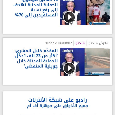
الحماية المدنية تهدف
إلى رفع نسبة
المستفيدين إلى 70%
معرض فيديو
فيديو
2026/08/07 10:27
المقدّم خليل المشري:
'أكثر من 23 ألف تدخّل
للحماية المدنيّة خلال
جويلية المنقضي'
راديو على شبكة الأنترنات
جميع الأذواق على جوهرة أف آم