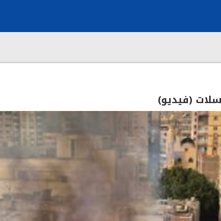
لات (فيديو)