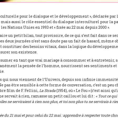
é culturelle pour le dialogue et le développement », déclarée pa
mais aussi le rôle essentiel du dialogue interculturel pour la p
 les Nations Unies en 1993 et « fixée au 22 mai depuis 2000 ».
ire un petit bilan, tout provisoire, de ce qui s’est fait dans ce se
ces deux journées n’est sans doute pas un fait de hasard, même ob
t constituer des besoins vitaux, dans la logique du développem
surer son existence.
 assumer en tant que vrai mariage à consommer et à entretenir, 
anément la pensée de l’homme, nourrissent ses sentiments et l
ie.
 qui nous viennent de l’Univers, depuis son infinie immensité v
e pas être sensible à cette forme de conversation, c’est un peu cho
re film de F. Fellini,
La Strada
(1954), où « Le Fou » (c’est ainsi q
e servait à rien, ramasse un petit caillou et lui dit :
«
Tout ce qui 
étoiles ne serviraient à rien non plus, et toi non plus tu ne servirais à ri
ée du 21 mai et pour celui du 22 mai : apprendre à respecter toute chose