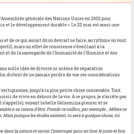
r l’Assemblée générale des Nations Unies en 2002 pour
aix et le développement durable ». Le 22 mai est aussi une
ns et de ce qui aurait dû ou devrait se faire, au rythme où vont
jectif, mais un effet de conscience s’éveillant à la
ent et de la sauvegarde de l’humanité de l’Homme et des
sans nulle idée de divorce ni même de séparation
ui dictent de ne jamais perdre de vue ces considérations
ertigineuse, jusqu’à la plus petite chose concevable. Tout
isir de vivre en dehors de la vie. À ce propos, je n’arrête pas
u’il s’appelle), voyant la belle Gelsomina pleurer et se
existe a sa raison d'être. Prends ce caillou, par exemple... Même ce
en. Mais puisque les étoiles existent, tu sers à quelque chose, toi
 dans la nature et savoir l’interroger pour en tirer le juste et bon