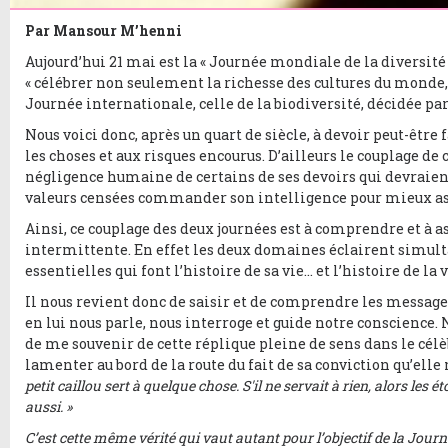
Par Mansour M’henni
Aujourd’hui 21 mai est la « Journée mondiale de la diversit
« célébrer non seulement la richesse des cultures du monde, 
Journée internationale, celle de la biodiversité, décidée par
Nous voici donc, après un quart de siècle, à devoir peut-être fa
les choses et aux risques encourus. D’ailleurs le couplage de 
négligence humaine de certains de ses devoirs qui devraien
valeurs censées commander son intelligence pour mieux as
Ainsi, ce couplage des deux journées est à comprendre et à
intermittente. En effet les deux domaines éclairent simult
essentielles qui font l’histoire de sa vie… et l’histoire de la v
Il nous revient donc de saisir et de comprendre les messages
en lui nous parle, nous interroge et guide notre conscience. N
de me souvenir de cette réplique pleine de sens dans le célèb
lamenter au bord de la route du fait de sa conviction qu’elle n
petit caillou sert à quelque chose. S'il ne servait à rien, alors les 
aussi. »
C’est cette même vérité qui vaut autant pour l’objectif de la Journ