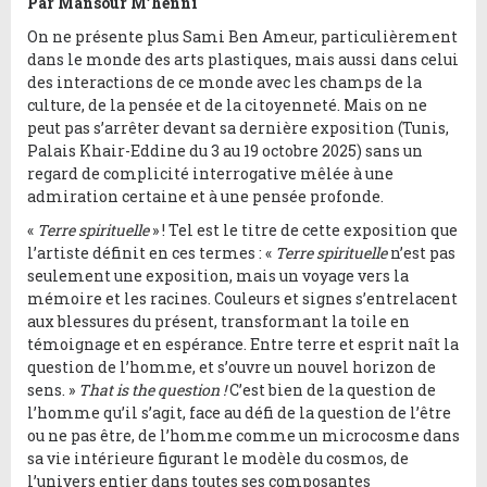
Par Mansour M’henni
On ne présente plus Sami Ben Ameur, particulièrement
dans le monde des arts plastiques, mais aussi dans celui
des interactions de ce monde avec les champs de la
culture, de la pensée et de la citoyenneté. Mais on ne
peut pas s’arrêter devant sa dernière exposition (Tunis,
Palais Khair-Eddine du 3 au 19 octobre 2025) sans un
regard de complicité interrogative mêlée à une
admiration certaine et à une pensée profonde.
«
Terre spirituelle
» ! Tel est le titre de cette exposition que
l’artiste définit en ces termes : «
Terre spirituelle
n’est pas
seulement une exposition, mais un voyage vers la
mémoire et les racines. Couleurs et signes s’entrelacent
aux blessures du présent, transformant la toile en
témoignage et en espérance. Entre terre et esprit naît la
question de l’homme, et s’ouvre un nouvel horizon de
sens. »
That is the question !
C’est bien de la question de
l’homme qu’il s’agit, face au défi de la question de l’être
ou ne pas être, de l’homme comme un microcosme dans
sa vie intérieure figurant le modèle du cosmos, de
l’univers entier dans toutes ses composantes