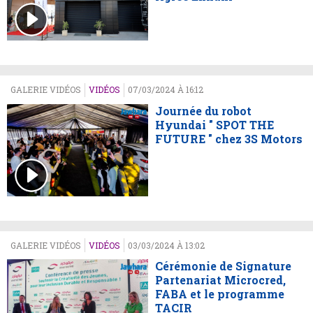
GALERIE VIDÉOS
VIDÉOS
07/03/2024 À 16:12
Journée du robot
Hyundai " SPOT THE
FUTURE " chez 3S Motors
GALERIE VIDÉOS
VIDÉOS
03/03/2024 À 13:02
Cérémonie de Signature
Partenariat Microcred,
FABA et le programme
TACIR