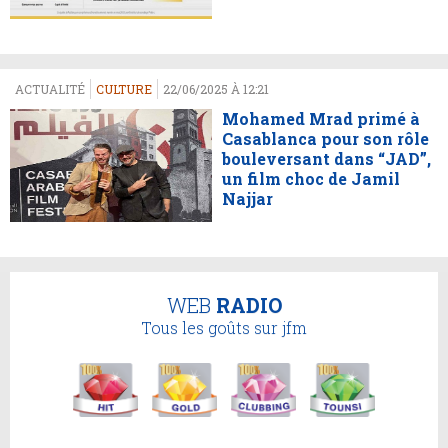
ACTUALITÉ
CULTURE
22/06/2025 À 12:21
Mohamed Mrad primé à
Casablanca pour son rôle
bouleversant dans “JAD”,
un film choc de Jamil
Najjar
WEB
RADIO
Tous les goûts sur jfm