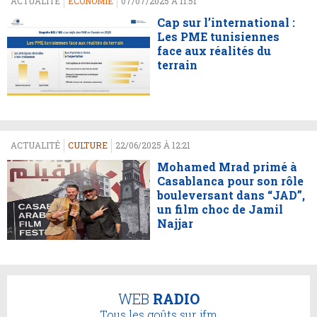
ACTUALITÉ
ECONOMIE
07/07/2025 À 11:51
Cap sur l’international :
Les PME tunisiennes
face aux réalités du
terrain
ACTUALITÉ
CULTURE
22/06/2025 À 12:21
Mohamed Mrad primé à
Casablanca pour son rôle
bouleversant dans “JAD”,
un film choc de Jamil
Najjar
WEB
RADIO
Tous les goûts sur jfm