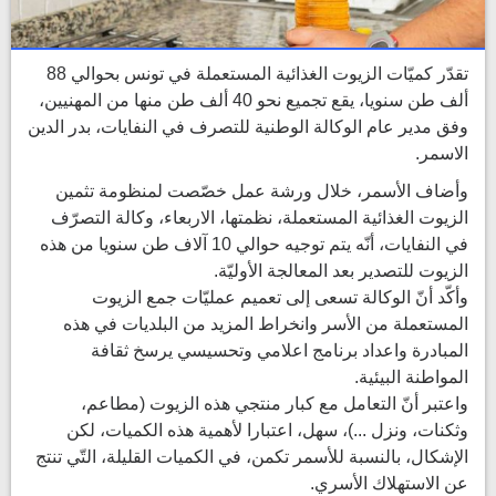
تقدّر كميّات الزيوت الغذائية المستعملة في تونس بحوالي 88
ألف طن سنويا، يقع تجميع نحو 40 ألف طن منها من المهنيين،
وفق مدير عام الوكالة الوطنية للتصرف في النفايات، بدر الدين
الاسمر.
وأضاف الأسمر، خلال ورشة عمل خصّصت لمنظومة تثمين
الزيوت الغذائية المستعملة، نظمتها، الاربعاء، وكالة التصرّف
في النفايات، أنّه يتم توجيه حوالي 10 آلاف طن سنويا من هذه
الزيوت للتصدير بعد المعالجة الأوليّة.
وأكّد أنّ الوكالة تسعى إلى تعميم عمليّات جمع الزيوت
المستعملة من الأسر وانخراط المزيد من البلديات في هذه
المبادرة واعداد برنامج اعلامي وتحسيسي يرسخ ثقافة
المواطنة البيئية.
واعتبر أنّ التعامل مع كبار منتجي هذه الزيوت (مطاعم،
وثكنات، ونزل ...)، سهل، اعتبارا لأهمية هذه الكميات، لكن
الإشكال، بالنسبة للأسمر تكمن، في الكميات القليلة، التّي تنتج
عن الاستهلاك الأسري.