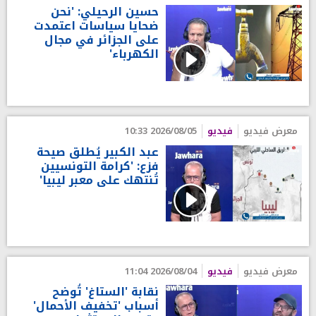
حسين الرحيلي: 'نحن
ضحايا سياسات اعتمدت
على الجزائر في مجال
الكهرباء'
معرض فيديو
فيديو
2026/08/05 10:33
عبد الكبير يُطلق صيحة
فزع: 'كرامة التونسيين
تُنتهك على معبر ليبيا'
معرض فيديو
فيديو
2026/08/04 11:04
نقابة 'الستاغ' تُوضح
أسباب 'تخفيف الأحمال'