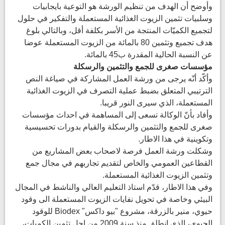
وأوضح أن الهدف من تنظيم الورشة هو التوعية بايجابيات
وسلبيات تثمين الزيوت الغذائية المستعملة والتفكير في حلول
لتجميع الكميّات المنتجة من الأسر بكلفة أقل، وبالتالي بلوغ
هدف تجميع وتثمين 80 بالمائة من الزيوت المستعملة عوضا
عن النسبة الحالية المقدرة ب45 بالمائة.
مؤسسات صغرى للجمع والتثمين والرسكلة
وأكّد أنّه يرجى من ورشة العمل المشاركة في صياغة النص
الترتيبي المتعلق بضبط عملية التصرف في الزيوت الغذائية
المستعملة، الذي سيرى النور قريبا.
وأفاد بأنّ الوكالة تسعى إلى المساهمة في احداث مؤسسات
صغرى للجمع والتثمين والرسكلة والقيام بدورات تحسيسية
وتكوينية في هذا الاطار.
وشكلت ورشة العمل فرصة لاصحاب بعض المشاريع من
القطاعين العمومي والخاص لتقديم تجاربهم في مجال جمع
وتثمين الزيوت الغذائية المستعملة.
وفي هذا الاطار، قدّم استاذ التعليم العالي والناشط في المجال
البيئي وخاصة في تحويل نفايات الزيوت المستعملة الى وقود
حيوي، منير بالزرقة، مشروع "بيو داكس" Biodex للوقود
الحيوي، الذي انطلق منذ سنة 2009 من اجل تثمين الكميات،