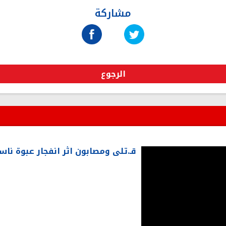
مشاركة
الرجوع
قـ.تلى ومصابون اثر انفجار عبوة ن