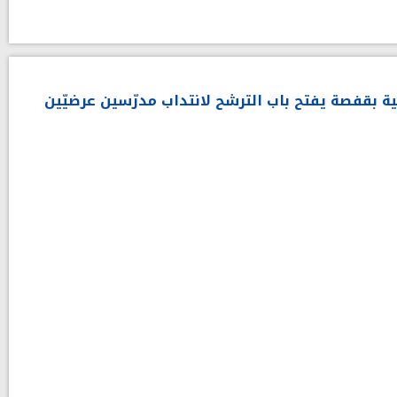
ة بقفصة يفتح باب الترشح لانتداب مدرّسين عرضيّين