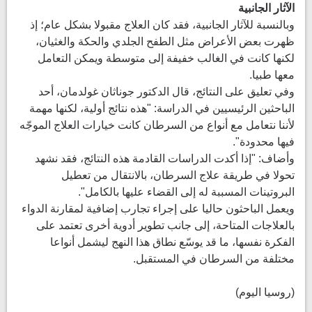
الآثار الجانبية
وبالنسبة للآثار الجانبية، فقد كان العلاج مقبولا بشكل عام؛ إذ
ظهرت بعض الأعراض مثل الطفح الجلدي والحكة والغثيان،
لكنها كانت في الغالب خفيفة إلى متوسطة ويمكن التعامل
معها طبيا.
وفي تعليق على النتائج، قال الدكتور جوناثان غولدمان، أحد
الباحثين الرئيسيين في الدراسة: "هذه نتائج أولية، لكنها مهمة
لأننا نتعامل مع أنواع من السرطان كانت خيارات العلاج الموجّه
فيها محدودة".
وأضاف: "إذا أكدت الدراسات القادمة هذه النتائج، فقد نشهد
تحولا في طريقة علاج السرطان، بالانتقال من تعطيل
البروتينات المسببة له إلى القضاء عليها بالكامل".
ويعمل الباحثون حاليا على إجراء تجارب إضافية لمقارنة الدواء
بالعلاجات المتاحة، إلى جانب تطوير أدوية أخرى تعتمد على
الفكرة نفسها، ما قد يوسّع نطاق هذا النهج ليشمل أنواعا
مختلفة من السرطان في المستقبل.
(روسيا اليوم)