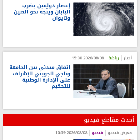
إعصار دولفين يضرب
اليابان ويتّجه نحو الصين
وتايوان
أخبار
رياضة
2026/08/08 15:30
اتفاق مبدئي بين الجامعة
وناجي الجويني للإشراف
على الإدارة الوطنية
للتحكيم
أحدث مقاطع فيديو
معرض فيديو
فيديو
2026/08/08 10:39