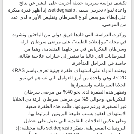
تكشف دراسة سريرية حديثة أُجريت على البشر عن نتائج
واعدة لدواء تجريبي يسمى setidegrasib، إذ أظهر قدرة مبكرة
على إبطاء نمو بعض أنواع السرطان وتقليص الأورام لدى عدد
من المرضى.
وركزت الدراسة، التي قادها فريق دولي من الباحثين ونشرت
في مجلة "نيو إنغلاند الطبية"، على مرضى سرطان الرئة
وسرطان البنكرياس في مراحلهما المتقدمة، وهما من
السرطانات التي غالبا ما تفتقر إلى خيارات علاجية فعّالة،
خاصة في المراحل المتأخرة.
ويعتمد الدواء على استهداف طفرة جينية تعرف باسم KRAS
G12D، وهي واحدة من أبرز العوامل التي تساهم في نمو
الخلايا السرطانية واستمرارها.
وتظهر هذه الطفرة لدى نحو 40% من مرضى سرطان
البنكرياس، وحوالي 5% من مرضى سرطان الرئة ذي الخلايا
غير الصغيرة. ورغم شيوعها، ظلّت هذه الطفرة صعبة
الاستهداف لعقود بسبب طبيعة البروتين المرتبط بها.
وعلى عكس العلاجات التقليدية التي تعمل على تعطيل
البروتينات المسرطنة، يتميّز setidegrasib بآلية مختلفة؛ إذ