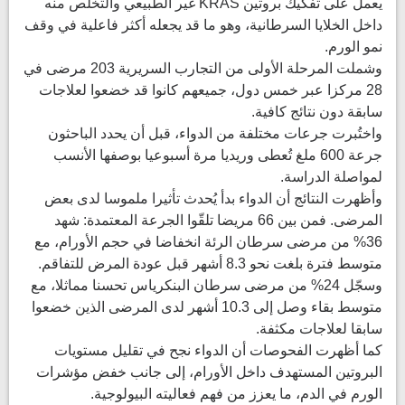
يعمل على تفكيك بروتين KRAS غير الطبيعي والتخلّص منه
داخل الخلايا السرطانية، وهو ما قد يجعله أكثر فاعلية في وقف
نمو الورم.
وشملت المرحلة الأولى من التجارب السريرية 203 مرضى في
28 مركزا عبر خمس دول، جميعهم كانوا قد خضعوا لعلاجات
سابقة دون نتائج كافية.
واختُبرت جرعات مختلفة من الدواء، قبل أن يحدد الباحثون
جرعة 600 ملغ تُعطى وريديا مرة أسبوعيا بوصفها الأنسب
لمواصلة الدراسة.
وأظهرت النتائج أن الدواء بدأ يُحدث تأثيرا ملموسا لدى بعض
المرضى. فمن بين 66 مريضا تلقّوا الجرعة المعتمدة: شهد
36% من مرضى سرطان الرئة انخفاضا في حجم الأورام، مع
متوسط فترة بلغت نحو 8.3 أشهر قبل عودة المرض للتفاقم.
وسجّل 24% من مرضى سرطان البنكرياس تحسنا مماثلا، مع
متوسط بقاء وصل إلى 10.3 أشهر لدى المرضى الذين خضعوا
سابقا لعلاجات مكثفة.
كما أظهرت الفحوصات أن الدواء نجح في تقليل مستويات
البروتين المستهدف داخل الأورام، إلى جانب خفض مؤشرات
الورم في الدم، ما يعزز من فهم فعاليته البيولوجية.