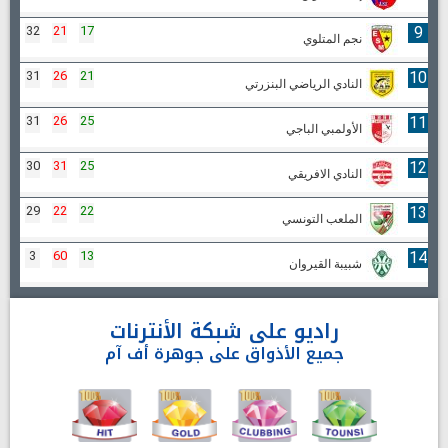
32
21
17
9
نجم المتلوي
31
26
21
10
النادي الرياضي البنزرتي
31
26
25
11
الأولمبي الباجي
30
31
25
12
النادي الافريقي
29
22
22
13
الملعب التونسي
3
60
13
14
شبيبة القيروان
راديو على شبكة الأنترنات
جميع الأذواق على جوهرة أف آم