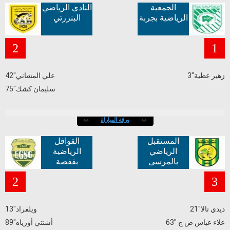
الجمعية
النادي الرياضي
الرياضية بجربة
البنزرتي
2
1
زهير عطية"3
علي المشاني"42
سليمان كشك"75
ورقة المباراة
المستقبل
القوافل
الرياضي
الرياضية
بالمرسى
بقفصة
2
3
ديدي تالا"21
ويلفراد"13
علاء عباس ض ج "63
أشنتي أورياه"89