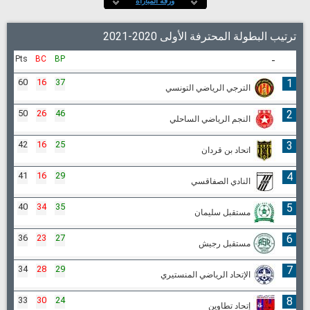
ورقة المباراة
ترتيب البطولة المحترفة الأولى 2020-2021
Pts
BC
BP
-
60
16
37
1
الترجي الرياضي التونسي
50
26
46
2
النجم الرياضي الساحلي
42
16
25
3
اتحاد بن قردان
41
16
29
4
النادي الصفاقسي
40
34
35
5
مستقبل سليمان
36
23
27
6
مستقبل رجيش
34
28
29
7
الإتحاد الرياضي المنستيري
33
30
24
8
إتحاد تطاوين