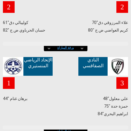
2
2
علاء المرزوقي دق"70
كوليبالي دق"61
كريم العواضي ض ج "80
حسان الحرباوي ض ج "82
ورقة المباراة
النادي
الإتحاد الرياضي
الصفاقسي
المنستيري
1
3
علي معلول"48
برهان غنام "44
حمزة حدة "75
ابراهيم البحري"84