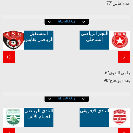
علاء عباس"77
ورقة المباراة
النجم الرياضي
المستقبل
الساحلي
الرياضي بقابس
0
2
رامي البدوي"6
بغداد بونجاح"90
ورقة المباراة
النادي الإفريقي
النادي الرياضي
لحمام الأنف