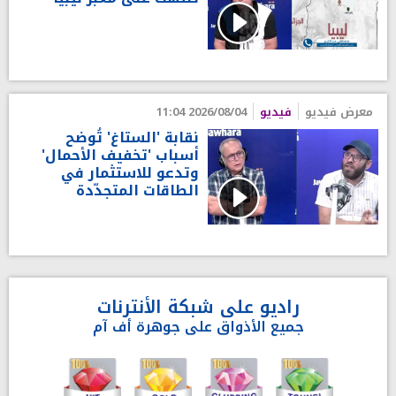
معرض فيديو
فيديو
2026/08/04 11:04
نقابة 'الستاغ' تُوضح
أسباب 'تخفيف الأحمال'
وتدعو للاستثمار في
الطاقات المتجدّدة
راديو على شبكة الأنترنات
جميع الأذواق على جوهرة أف آم