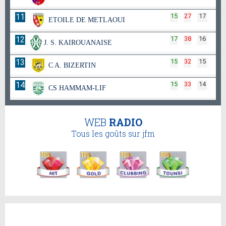
11
15
27
17
ETOILE DE METLAOUI
12
17
38
16
J. S. KAIROUANAISE
13
15
32
15
C A. BIZERTIN
14
15
33
14
CS HAMMAM-LIF
WEB
RADIO
Tous les goûts sur jfm