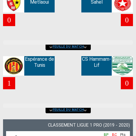
Metlaoui
Sahel
0
0
FEUILLE DU MATCH
Espérance de
CS Hammam-
Tunis
Lif
1
0
FEUILLE DU MATCH
CLASSEMENT LIGUE 1 PRO (2019 - 2020)
-
BP
BC
Pts