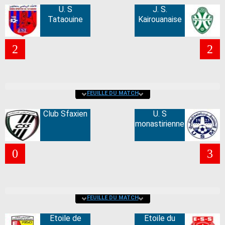
U. S
J. S.
Tataouine
Kairouanaise
2
2
FEUILLE DU MATCH
Club Sfaxien
U. S
monastirienne
0
3
FEUILLE DU MATCH
Etoile de
Etoile du