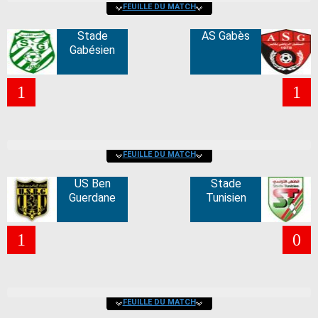
FEUILLE DU MATCH
Stade
AS Gabès
Gabésien
1
1
FEUILLE DU MATCH
US Ben
Stade
Guerdane
Tunisien
1
0
FEUILLE DU MATCH