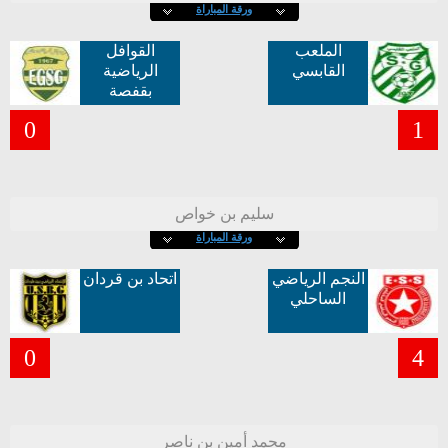
ورقة المباراة
الملعب
القوافل
القابسي
الرياضية
بقفصة
0
1
سليم بن خواص
ورقة المباراة
النجم الرياضي
اتحاد بن قردان
الساحلي
0
4
محمد أمين بن ناصر