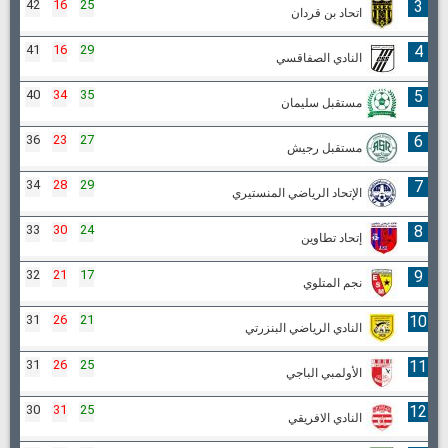
42
16
25
3
اتحاد بن قردان
41
16
29
4
النادي الصفاقسي
40
34
35
5
مستقبل سليمان
36
23
27
6
مستقبل رجيش
34
28
29
7
الإتحاد الرياضي المنستيري
33
30
24
8
إتحاد تطاوين
32
21
17
9
نجم المتلوي
31
26
21
10
النادي الرياضي البنزرتي
31
26
25
11
الأولمبي الباجي
30
31
25
12
النادي الافريقي