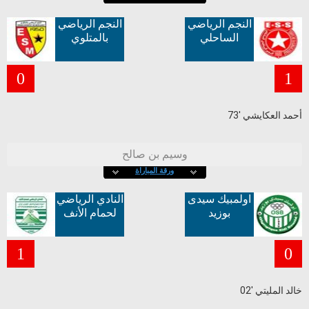
النجم الرياضي
النجم الرياضي
الساحلي
بالمتلوي
0
1
73' أحمد العكايشي
وسيم بن صالح
ورقة المباراة
اولمبيك سيدى
النادي الرياضي
بوزيد
لحمام الأنف
1
0
02' خالد المليتي