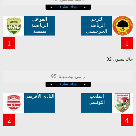
ورقة المباراة
الترجي
القوافل
الرياضي
الرياضية
الجرجيسي
بقفصة
1
1
02' جاك بيسون
95' رامي بوشنيبة
ورقة المباراة
الملعب
النادي الأفريقي
التونسي
2
4