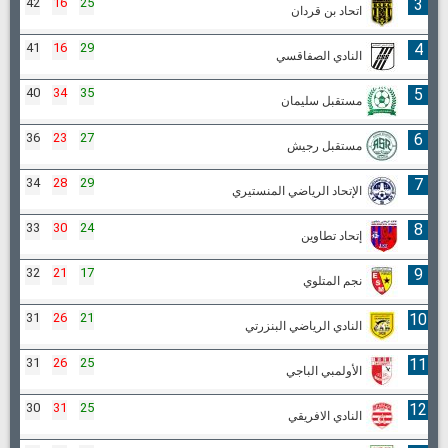
42
16
25
3
اتحاد بن قردان
41
16
29
4
النادي الصفاقسي
40
34
35
5
مستقبل سليمان
36
23
27
6
مستقبل رجيش
34
28
29
7
الإتحاد الرياضي المنستيري
33
30
24
8
إتحاد تطاوين
32
21
17
9
نجم المتلوي
31
26
21
10
النادي الرياضي البنزرتي
31
26
25
11
الأولمبي الباجي
30
31
25
12
النادي الافريقي